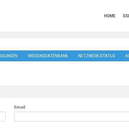
de
HOME
SS
DIGUNGEN
WISSENSDATENBANK
NETZWERK STATUS
K
Email