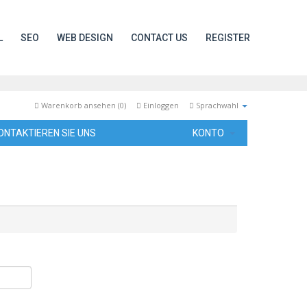
L
SEO
WEB DESIGN
CONTACT US
REGISTER
Warenkorb ansehen (
0
)
Einloggen
Sprachwahl
ONTAKTIEREN SIE UNS
KONTO