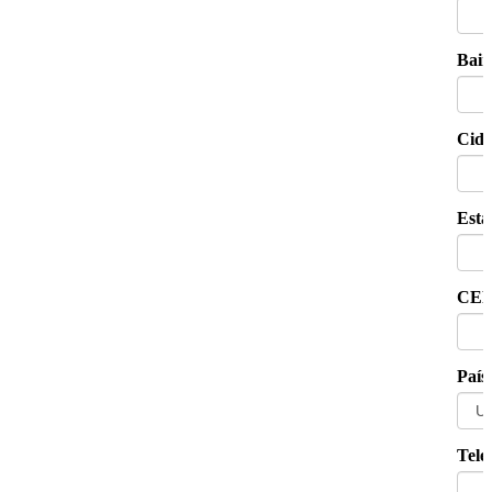
Bair
Cid
Esta
CE
País
Tele