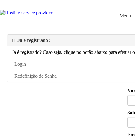
Escolha o idioma
Login
Menu
Visualizar carrinho (
0
)
Já é registrado?
Já é registrado? Caso seja, clique no botão abaixo para efetuar o 
Login
Redefinição de Senha
Nom
Sob
Emp