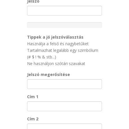
Jelszó
New
Password
Rating:
Tippek a jó jelszóválasztás
0%
Használja a felső és nagybetűket
Tartalmazhat legalább egy szimbólum
(# $ ! % & stb...)
Ne használjon szótári szavakat
Jelszó megerősítése
Cím 1
Cím 2