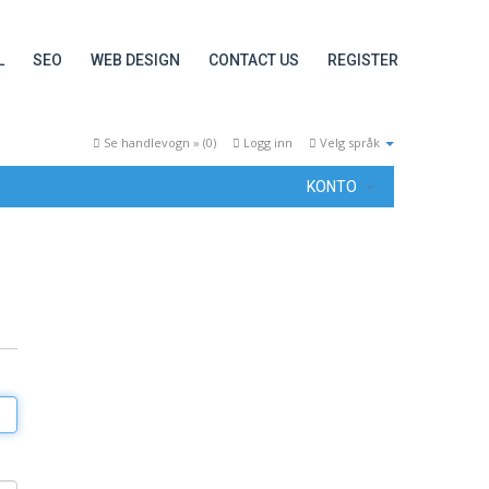
L
SEO
WEB DESIGN
CONTACT US
REGISTER
Se handlevogn » (
0
)
Logg inn
Velg språk
KONTO