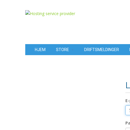
HJEM
STORE
DRIFTSMELDINGER
L
E-
P