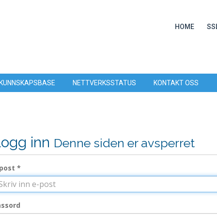
HOME
SS
KUNNSKAPSBASE
NETTVERKSSTATUS
KONTAKT OSS
ogg inn
Denne siden er avsperret
post *
assord