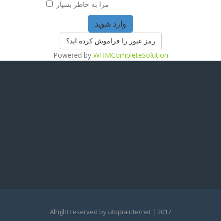
مرا به خاطر بسپار
رمز عبور را فراموش کرده اید؟
Powered by
WHMCompleteSolution
Alright reserved by utopiainternet | 2017